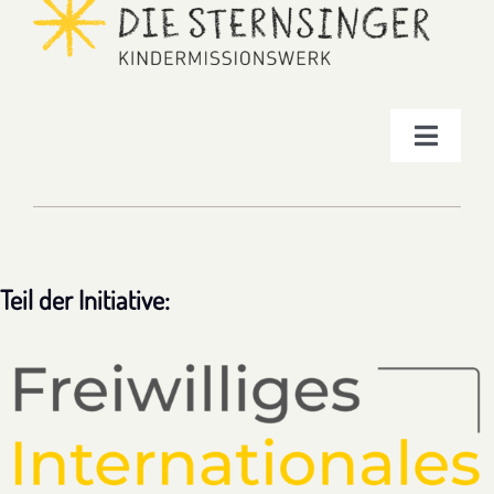
Verantwortliche
Toggle
Navigat
Impressum
Datenschutz
Teil der Initiative: