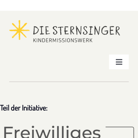
Toggle
Navigat
Impressum
Datenschutz
Teil der Initiative: