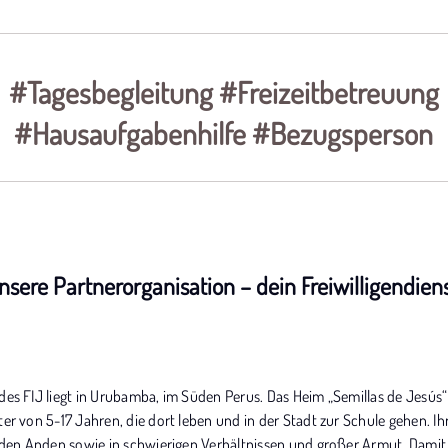
#Tagesbegleitung #Freizeitbetreuung
#Hausaufgabenhilfe #Bezugsperson
nsere Partnerorganisation – dein Freiwilligendien
es FIJ liegt in Urubamba, im Süden Perus. Das Heim „Semillas de Jesús“ 
er von 5-17 Jahren, die dort leben und in der Stadt zur Schule gehen. Ihr
n den Anden sowie in schwierigen Verhältnissen und großer Armut. Damit