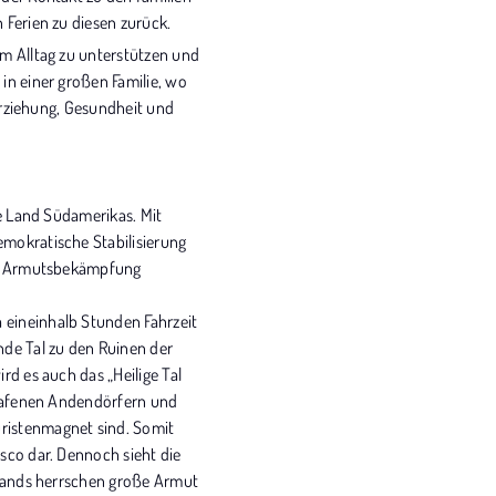
 Ferien zu diesen zurück.
im Alltag zu unterstützen und
in einer großen Familie, wo
 Erziehung, Gesundheit und
te Land Südamerikas. Mit
emokratische Stabilisierung
der Armutsbekämpfung
 eineinhalb Stunden Fahrzeit
nde Tal zu den Ruinen der
rd es auch das „Heilige Tal
chlafenen Andendörfern und
ristenmagnet sind. Somit
sco dar. Dennoch sieht die
chlands herrschen große Armut