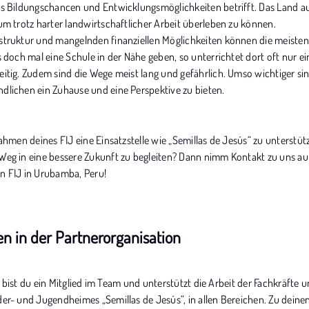
as Bildungschancen und Entwicklungsmöglichkeiten betrifft. Das Land auf
um trotz harter landwirtschaftlicher Arbeit überleben zu können.
struktur und mangelnden finanziellen Möglichkeiten können die meisten E
s doch mal eine Schule in der Nähe geben, so unterrichtet dort oft nur ei
itig. Zudem sind die Wege meist lang und gefährlich. Umso wichtiger si
dlichen ein Zuhause und eine Perspektive zu bieten.
Rahmen deines FIJ eine Einsatzstelle wie „Semillas de Jesús“ zu unterstü
Weg in eine bessere Zukunft zu begleiten? Dann nimm Kontakt zu uns au
n FIJ in Urubamba, Peru!
n in der Partnerorganisation
er bist du ein Mitglied im Team und unterstützt die Arbeit der Fachkräfte u
er- und Jugendheimes „Semillas de Jesús“, in allen Bereichen. Zu deinen