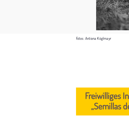
Fotos: Antiona Köglmayr
Freiwilliges 
„Semillas d