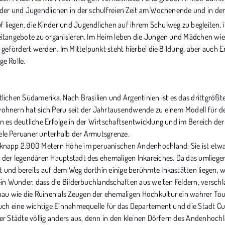
nder und Jugendlichen in der schulfreien Zeit am Wochenende und in den
 liegen, die Kinder und Jugendlichen auf ihrem Schulweg zu begleiten, 
eitangebote zu organisieren. Im Heim leben die Jungen und Mädchen wie 
en gefördert werden. Im Mittelpunkt steht hierbei die Bildung, aber auch
ge Rolle.
tlichen Südamerika. Nach Brasilien und Argentinien ist es das drittgröß
wohnern hat sich Peru seit der Jahrtausendwende zu einem Modell für d
nn es deutliche Erfolge in der Wirtschaftsentwicklung und im Bereich 
ele Peruaner unterhalb der Armutsgrenze.
 knapp 2.900 Metern Höhe im peruanischen Andenhochland. Sie ist etwa
, der legendären Hauptstadt des ehemaligen Inkareiches. Da das umliege
 und bereits auf dem Weg dorthin einige berühmte Inkastätten liegen, wi
 kein Wunder, dass die Bilderbuchlandschaften aus weiten Feldern, vers
u wie die Ruinen als Zeugen der ehemaligen Hochkultur ein wahrer Tou
 auch eine wichtige Einnahmequelle für das Departement und die Stadt Cu
 der Städte völlig anders aus, denn in den kleinen Dörfern des Andenho